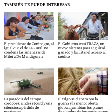
TAMBIÉN TE PUEDE INTERESAR
El presidente de Coninagro, al
El Gobierno creó TRAZA, un
igual que el de La Rural, no
nuevo sistema para seguir al
condena las amenazas de
ganado y facilitar el acceso al
Milei a De Mendiguren
crédito
La paradoja del campo
El trigo se dispara por la
cordobés: rindes récord y una
guerra y la menor oferta
silenciosa pérdida de
global: ¿cambian los planes
nutrientes
de siembra de los productores