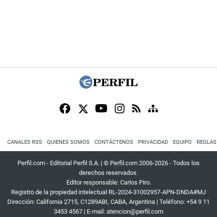
CANALES RSS
QUIENES SOMOS
CONTÁCTENOS
PRIVACIDAD
EQUIPO
REGLAS
Perfil.com - Editorial Perfil S.A.
| © Perfil.com 2006-2026 - Todos los
derechos reservados.
Editor responsable: Carlos Piro.
Registro de la propiedad intelectual RL-2024-31002957-APN-DNDA#MJ
Dirección:
California 2715
,
C1289ABI
,
CABA, Argentina
| Teléfono:
+54 9 11
3453 4567
| E-mail:
atencion@perfil.com