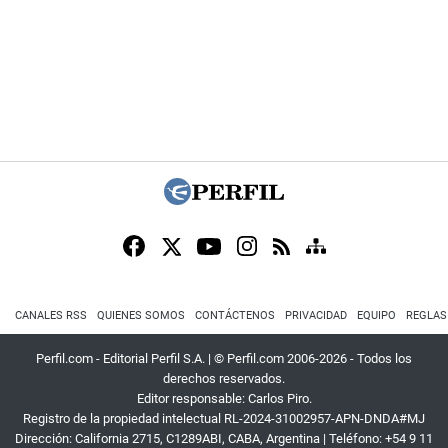
CANALES RSS
QUIENES SOMOS
CONTÁCTENOS
PRIVACIDAD
EQUIPO
REGLAS
Perfil.com - Editorial Perfil S.A.
| © Perfil.com 2006-2026 - Todos los
derechos reservados.
Editor responsable: Carlos Piro.
Registro de la propiedad intelectual RL-2024-31002957-APN-DNDA#MJ
Dirección:
California 2715
,
C1289ABI
,
CABA, Argentina
| Teléfono:
+54 9 11