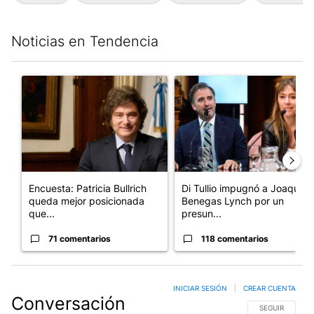
Noticias en Tendencia
Este listado muestra los artículos con más comentarios en los últim
Un artículo de tendencia con el título "Encuesta: Patricia Bull
Un artículo de tendencia con e
Encuesta: Patricia Bullrich
Di Tullio impugnó a Joaquín
queda mejor posicionada
Benegas Lynch por un
que...
presun...
71 comentarios
118 comentarios
INICIAR SESIÓN
|
CREAR CUENTA
Conversación
SIGA ESTA CO
SEGUIR