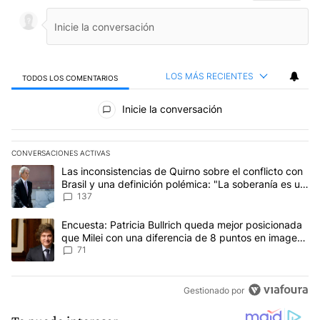
LOS MÁS RECIENTES
TODOS LOS COMENTARIOS
Todos los comentarios
Inicie la conversación
CONVERSACIONES ACTIVAS
Este listado muestra los artículos con más comentarios en los últim
Un artículo de tendencia con el título "Las inconsistencias de Qui
Las inconsistencias de Quirno sobre el conflicto con
Brasil y una definición polémica: "La soberanía es un
concepto antiguo"
137
Un artículo de tendencia con el título "Encuesta: Patricia Bullri
Encuesta: Patricia Bullrich queda mejor posicionada
que Milei con una diferencia de 8 puntos en imagen
negativa
71
Gestionado por