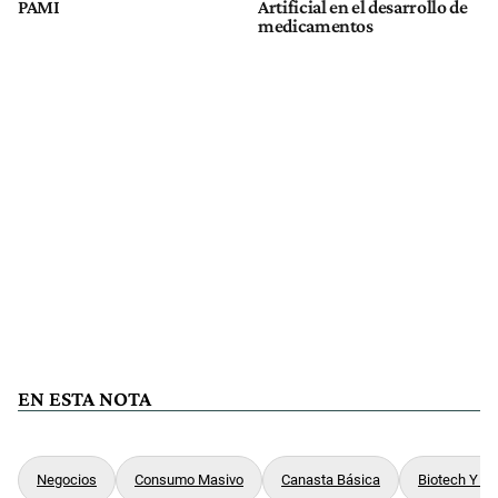
PAMI
Artificial en el desarrollo de
medicamentos
EN ESTA NOTA
Negocios
Consumo Masivo
Canasta Básica
Biotech Y F