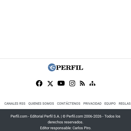
CANALES RSS
QUIENES SOMOS
CONTÁCTENOS
PRIVACIDAD
EQUIPO
REGLAS
Perfil.com - Editorial Perfil S.A.
| © Perfil.com 2006-2026 - Todos los
derechos reservados.
Editor responsable: Carlos Piro.