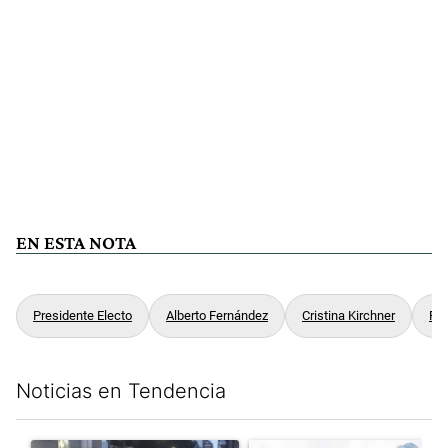
EN ESTA NOTA
Presidente Electo
Alberto Fernández
Cristina Kirchner
Fre
Noticias en Tendencia
Este listado muestra los artículos con más comentarios en los últim