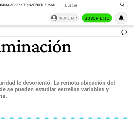
ICIAS
CARAS
EXITOÍNA
PERFIL BRASIL
INGRESAR
SUSCRIBITE
Lig
aminación
Pol
|
Fot
Cri
Oli
ridad le desorientó. La remota ubicación del
de se pueden estudiar estrellas variables y
na.