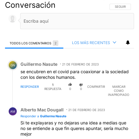
Conversación
SIGA ESTA CO
SEGUIR
LOS MÁS RECIENTES
TODOS LOS COMENTARIOS
2
Todos los comentarios
Comentario de Guillermo Nasute.
Guillermo Nasute
21 DE FEBRERO DE 2023
GN
se encubren en el covid para coaxionar a la sociedad
con los derechos humanos.
1
RESPONDER
COMPARTIR
MARCAR
RESPUESTA
0
0
COMO
INAPROPIADO
Respuesta de Alberto Mac Dougall.
Alberto Mac Dougall
21 DE FEBRERO DE 2023
AM
Responder a
Guillermo Nasute
Si te explayaras y no dejaras una idea a medias que
no se entiende a que fin queres apuntar, sería mucho
mejor