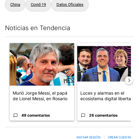
China
Covid-19
Datos Oficiales
Noticias en Tendencia
Este listado muestra los artículos con más comentarios en los últim
Un artículo de tendencia con el título "Murió Jorge Messi, el pa
Un artículo de tendencia con el
Murió Jorge Messi, el papá
Luces y alarmas en el
de Lionel Messi, en Rosario
ecosistema digital libertario
49 comentarios
26 comentarios
INICIAR SESIÓN
|
CREAR CUENTA