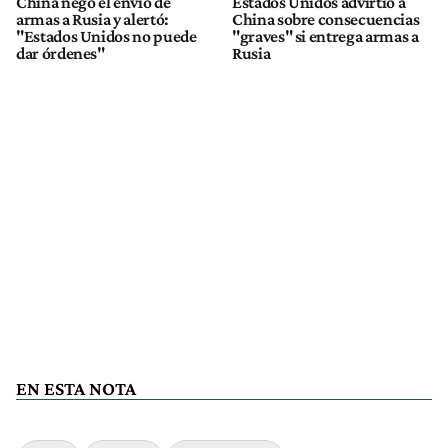
China negó el envío de
Estados Unidos advirtió a
armas a Rusia y alertó:
China sobre consecuencias
"Estados Unidos no puede
"graves" si entrega armas a
dar órdenes"
Rusia
EN ESTA NOTA