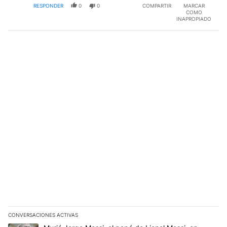
RESPONDER
0
0
COMPARTIR
MARCAR
COMO
INAPROPIADO
CONVERSACIONES ACTIVAS
Este listado muestra los artículos con más comentarios en los últim