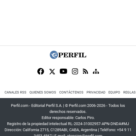
CANALES RSS
QUIENES SOMOS
CONTÁCTENOS
PRIVACIDAD
EQUIPO
REGLAS
Perfil.com - Editorial Perfil S.A.
| © Perfil.com 2006-2026 - Todos los
derechos reservados.
Editor responsable: Carlos Piro.
Registro de la propiedad intelectual RL-2024-31002957-APN-DNDA#MJ
Dirección:
California 2715
,
C1289ABI
,
CABA, Argentina
| Teléfono:
+54 9 11
3453 4567
| E-mail:
atencion@perfil.com