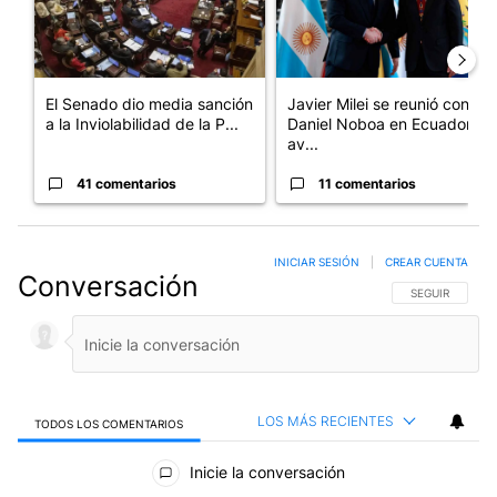
El Senado dio media sanción
Javier Milei se reunió con
a la Inviolabilidad de la P...
Daniel Noboa en Ecuador y
av...
41 comentarios
11 comentarios
INICIAR SESIÓN
|
CREAR CUENTA
Conversación
SIGA ESTA CO
SEGUIR
LOS MÁS RECIENTES
TODOS LOS COMENTARIOS
Todos los comentarios
Inicie la conversación