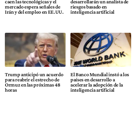
caen las tecnológicas y el
desarrollarán un analista de
mercado espera señales de
riesgos basado en
Irán y del empleo en EE.UU.
inteligencia artificial
Trump anticipó un acuerdo
El Banco Mundial instó a los
para reabrir el estrecho de
países en desarrollo a
Ormuz en las próximas 48
acelerar la adopción de la
horas
inteligencia artificial