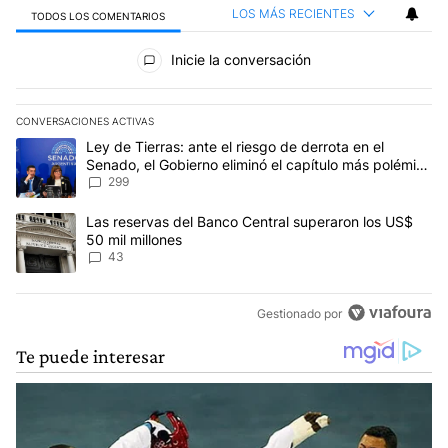
LOS MÁS RECIENTES
TODOS LOS COMENTARIOS
Todos los comentarios
Inicie la conversación
CONVERSACIONES ACTIVAS
Este listado muestra los artículos con más comentarios en los últim
Un artículo de tendencia con el título "Ley de Tierras: ante el ri
Ley de Tierras: ante el riesgo de derrota en el
Senado, el Gobierno eliminó el capítulo más polémico
del proyecto
299
Un artículo de tendencia con el título "Las reservas del Banco Ce
Las reservas del Banco Central superaron los US$
50 mil millones
43
Gestionado por