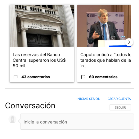
Este listado muestra los artículos con más comentarios en los últim
Un artículo de tendencia con el título "Las reservas del Banco 
Un artículo de tendencia con e
Las reservas del Banco
Caputo criticó a “todos los
Central superaron los US$
tarados que hablan de la
50 mil...
in...
43 comentarios
60 comentarios
INICIAR SESIÓN
|
CREAR CUENTA
Conversación
SIGA ESTA CO
SEGUIR