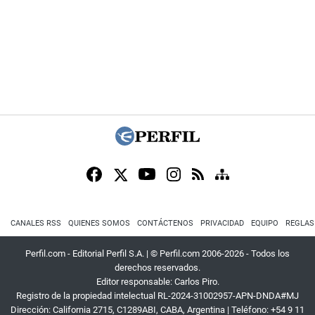
CANALES RSS
QUIENES SOMOS
CONTÁCTENOS
PRIVACIDAD
EQUIPO
REGLAS
Perfil.com - Editorial Perfil S.A.
| © Perfil.com 2006-2026 - Todos los
derechos reservados.
Editor responsable: Carlos Piro.
Registro de la propiedad intelectual RL-2024-31002957-APN-DNDA#MJ
Dirección:
California 2715
,
C1289ABI
,
CABA, Argentina
| Teléfono:
+54 9 11