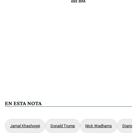
del BM
EN ESTA NOTA
Jamal Khashoggi
Donald Trump
Nick Wadhams
Diario Pe