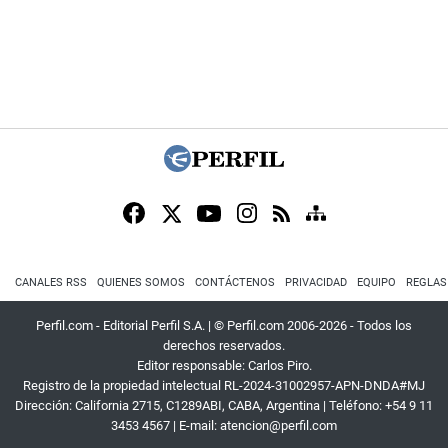
CANALES RSS
QUIENES SOMOS
CONTÁCTENOS
PRIVACIDAD
EQUIPO
REGLAS
Perfil.com - Editorial Perfil S.A.
| © Perfil.com 2006-2026 - Todos los
derechos reservados.
Editor responsable: Carlos Piro.
Registro de la propiedad intelectual RL-2024-31002957-APN-DNDA#MJ
Dirección:
California 2715
,
C1289ABI
,
CABA, Argentina
| Teléfono:
+54 9 11
3453 4567
| E-mail:
atencion@perfil.com