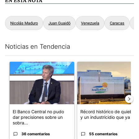
EN ESTA NOTA
Nicolás Maduro
Juan Guaidó
Venezuela
Caracas
Cr
Noticias en Tendencia
Este listado muestra los artículos con más comentarios en los últim
Un artículo de tendencia con el título "El Banco Central no pud
Un artículo de tendencia con 
El Banco Central no pudo
Récord histórico de quiebras
dar precisiones sobre un
y un industricidio que ya ...
sobra...
36 comentarios
55 comentarios