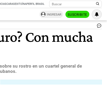
ICIAS
CARAS
EXITOÍNA
PERFIL BRASIL
INGRESAR
SUSCRIBITE
Ni
duro? Con mucha
Ma
pre
de
Ve
|
Bl
sobre su rostro en un cuartel general de
 cubanos.