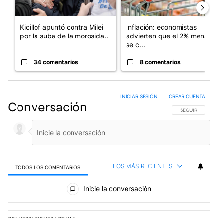
Kicillof apuntó contra Milei
Inflación: economistas
por la suba de la morosida...
advierten que el 2% mensual
se c...
34 comentarios
8 comentarios
INICIAR SESIÓN
|
CREAR CUENTA
Conversación
SIGA ESTA CO
SEGUIR
LOS MÁS RECIENTES
TODOS LOS COMENTARIOS
Todos los comentarios
Inicie la conversación