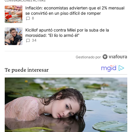
CONVERSACIONES ACTIVAS
Este listado muestra los artículos con más comentarios en los últim
Un artículo de tendencia con el título "Inflación: economistas advi
Inflación: economistas advierten que el 2% mensual
se convirtió en un piso difícil de romper
8
Un artículo de tendencia con el título "Kicillof apuntó contra Milei 
Kicillof apuntó contra Milei por la suba de la
morosidad: “El lío lo armó él”
34
Gestionado por