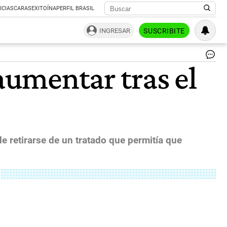
ICIAS
CARAS
EXITOÍNA
PERFIL BRASIL
INGRESAR
SUSCRIBITE
Uk
aumentar tras el
Wh
Ha
as
Ru
Th
Gl
Fo
Su
e retirarse de un tratado que permitía que
|
Bl