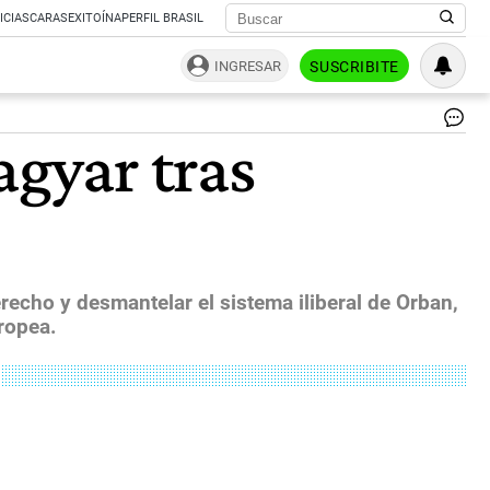
ICIAS
CARAS
EXITOÍNA
PERFIL BRASIL
INGRESAR
SUSCRIBITE
Pet
agyar tras
Ma
|
AF
recho y desmantelar el sistema iliberal de Orban,
ropea.