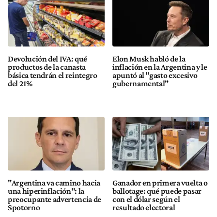
Devolución del IVA: qué
Elon Musk habló de la
productos de la canasta
inflación en la Argentina y le
básica tendrán el reintegro
apuntó al "gasto excesivo
del 21%
gubernamental"
"Argentina va camino hacia
Ganador en primera vuelta o
una hiperinflación": la
ballotage: qué puede pasar
preocupante advertencia de
con el dólar según el
Spotorno
resultado electoral