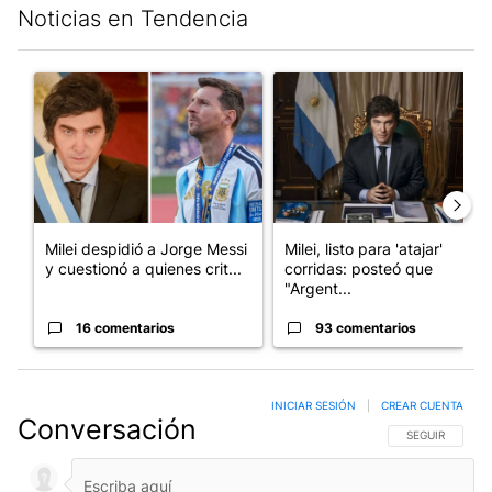
Noticias en Tendencia
Este listado muestra los artículos con más comentarios en los últim
Un artículo de tendencia con el título "Milei despidió a Jorge 
Un artículo de tendencia con el
Milei despidió a Jorge Messi
Milei, listo para 'atajar'
y cuestionó a quienes crit...
corridas: posteó que
"Argent...
16 comentarios
93 comentarios
INICIAR SESIÓN
|
CREAR CUENTA
Conversación
SIGA ESTA CO
SEGUIR