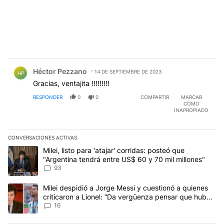
Comentario de Héctor Pezzano.
Héctor Pezzano
14 DE SEPTIEMBRE DE 2023
HP
Gracias, ventajita !!!!!!!!!
RESPONDER
0
0
COMPARTIR
MARCAR
COMO
INAPROPIADO
CONVERSACIONES ACTIVAS
Este listado muestra los artículos con más comentarios en los últim
Un artículo de tendencia con el título "Milei, listo para 'atajar' 
Milei, listo para 'atajar' corridas: posteó que
"Argentina tendrá entre US$ 60 y 70 mil millones"
93
Un artículo de tendencia con el título "Milei despidió a Jorge Mes
Milei despidió a Jorge Messi y cuestionó a quienes
criticaron a Lionel: “Da vergüenza pensar que hubo
anti-Messi”
16