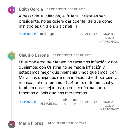
Comentario de Edith Garcia.
Edith Garcia
14 DE SEPTIEMBRE DE 2023
EG
A pesar de la inflación, el fuller0, insiste en ser
presidente, no se quiere dar cuenta, de que como
ministro es un d e s a s t r e!!!!!!
RESPONDER
0
0
COMPARTIR
MARCAR
COMO
INAPROPIADO
Comentario de Claudio Barone.
Claudio Barone
14 DE SEPTIEMBRE DE 2023
CB
En el gobierno de Menem no teníamos inflación y nos
quejamos, con Cristina no se media inflación y
estábamos mejor que Alemania y nos quejamos, con
Macri nos quejamos de una inflación del 3 por ciento
mensual, ahora tenemos 12.4 por ciento mensual y
también nos quejamos, no nos conforma nada,
tenemos el país que nos merecemos
2
RESPONDER
COMPARTIR
MARCAR
RESPUESTAS
0
0
COMO
INAPROPIADO
Respuesta de Mario Flores.
Mario Flores
14 DE SEPTIEMBRE DE 2023
MF