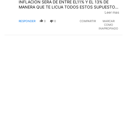
INFLACIÓN SERÁ DE ENTRE EL11% Y EL 13% DE
MANERA QUE TE LICUA TODOS ESTOS SUPUESTOS
BENEFICIOS, EL MEJOR BENEFICIO ES TERMINAR
Leer mas
CON LA INFLACIÓN Y PARA ESO HAY QUE TENER
RESPONDER
0
0
COMPARTIR
MARCAR
UN APOYO POLÍTICO QUE ESTOS SIN VERGÜENZAS
COMO
NO TIENEN !!!!!
INAPROPIADO