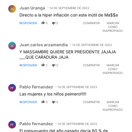
Comentario de Juan Uranga.
Juan Uranga
14 DE SEPTIEMBRE DE 2023
JU
Directo a la hiper inflación con este inútil de Ma$$a
RESPONDER
0
0
COMPARTIR
MARCAR
COMO
INAPROPIADO
Comentario de Juan carlos arzamendia.
Juan carlos arzamendia
14 DE SEPTIEMBRE DE 2023
JC
Y MASSAMBRE QUIERE SER PRESIDENTE JAJAJA
,,,,,QUE CARADURA JAJA
RESPONDER
2
0
COMPARTIR
MARCAR
COMO
INAPROPIADO
Comentario de Pablo Fernandez.
Pablo Fernandez
14 DE SEPTIEMBRE DE 2023
PF
Las mujeres y los niños peimero!!!!!
RESPONDER
0
0
COMPARTIR
MARCAR
COMO
INAPROPIADO
Comentario de Pablo Fernandez.
Pablo Fernandez
14 DE SEPTIEMBRE DE 2023
PF
El presupuesto del año pasado decia 60 % de