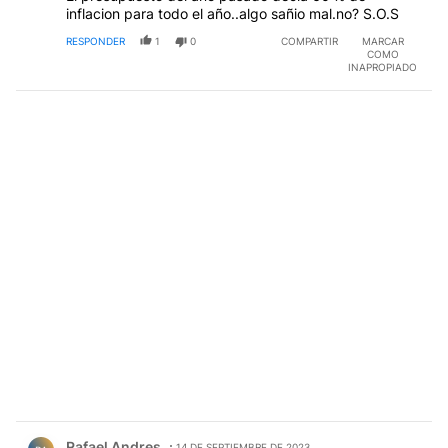
inflacion para todo el año..algo sañio mal.no? S.O.S
RESPONDER
1
0
COMPARTIR
MARCAR
COMO
INAPROPIADO
Comentario de Rafael Andres.
Rafael Andres
14 DE SEPTIEMBRE DE 2023