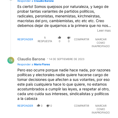
Responder a
Claudio Barone
Es cierto! Somos quejosos por naturaleza, y luego de
probar tantas variantes de partidos politicos,
radicales, peronistas, menemistas, kirchneirstas,
macristas del pro, cambiemistas, etc etc etc. Creo
debemos dejar de quejarnos a la primera que no nos
gusta algo y empezar a confiar un poco mas y dejarlo
Leer mas
al que gobierna hacer las cosas... SOMOS 0
1
DEMOCRATICOS! porque cuando la mayoria elige un
RESPONDER
COMPARTIR
MARCAR
RESPUESTA
0
0
COMO
candidato, en vez que la minoria acompañe hacer re
INAPROPIADO
kilombo! Mira a la IZQUIERDA 3% en las PASO apenas
y rompen cada 2x3 con cortes de ruta y etc etc etc
Respuesta de Claudio Barone.
tanta queja y reclamo y corte de ruta que ya se volvio
Claudio Barone
14 DE SEPTIEMBRE DE 2023
CB
costumbre toparse con uno perdiendo asi su
Responder a
Mario Flores
efectividad... es decir, SIRVEN PARA NADA!
Pero eso ocurre porque nadie hace nada, por razones
políticas y electorales nadie quiere hacerse cargo de
tomar decisiones que afecten a sus votantes, por eso
este país cualquiera hace lo que quiere, no estamos
acostumbrados a cumplir las leyes, a respetar al otro,
cada uno cuida sus intereses, sindicalistas y políticos
a la cabeza
RESPONDER
0
0
COMPARTIR
MARCAR
COMO
INAPROPIADO