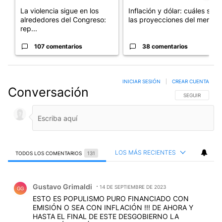
La violencia sigue en los
Inflación y dólar: cuáles son
alrededores del Congreso:
las proyecciones del merc...
rep...
107 comentarios
38 comentarios
INICIAR SESIÓN
|
CREAR CUENTA
Conversación
SIGA ESTA CO
SEGUIR
LOS MÁS RECIENTES
TODOS LOS COMENTARIOS
131
Todos los comentarios
Comentario de Gustavo Grimaldi.
Gustavo Grimaldi
14 DE SEPTIEMBRE DE 2023
GG
ESTO ES POPULISMO PURO FINANCIADO CON
EMISIÓN O SEA CON INFLACIÓN !!! DE AHORA Y
HASTA EL FINAL DE ESTE DESGOBIERNO LA