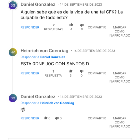
Daniel Gonzalez
14 DE SEPTIEMBRE DE 2023
DG
Alguien sabe qué es de la vida de una tal CFK? La
culpable de todo esto?
2
RESPONDER
COMPARTIR
MARCAR
RESPUESTAS
4
0
COMO
INAPROPIADO
Respuesta de Heinrich von Coenriag.
Heinrich von Coenriag
14 DE SEPTIEMBRE DE 2023
HV
Responder a
Daniel Gonzalez
ESTA 0DNEIJ0C CON SANTOS D
1
RESPONDER
COMPARTIR
MARCAR
RESPUESTA
3
0
COMO
INAPROPIADO
Respuesta de Daniel Gonzalez.
Daniel Gonzalez
14 DE SEPTIEMBRE DE 2023
DG
Responder a
Heinrich von Coenriag
🤣
RESPONDER
0
0
COMPARTIR
MARCAR
COMO
INAPROPIADO