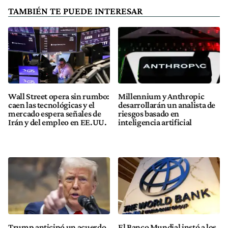
TAMBIÉN TE PUEDE INTERESAR
Wall Street opera sin rumbo:
Millennium y Anthropic
caen las tecnológicas y el
desarrollarán un analista de
mercado espera señales de
riesgos basado en
Irán y del empleo en EE.UU.
inteligencia artificial
Trump anticipó un acuerdo
El Banco Mundial instó a los