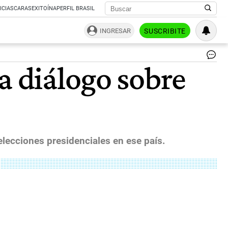
ICIAS
CARAS
EXITOÍNA
PERFIL BRASIL
INGRESAR
SUSCRIBITE
De
a diálogo sobre
Pro
Am
Gr
Cal
Fo
Fr
Ele
|
lecciones presidenciales en ese país.
Bl