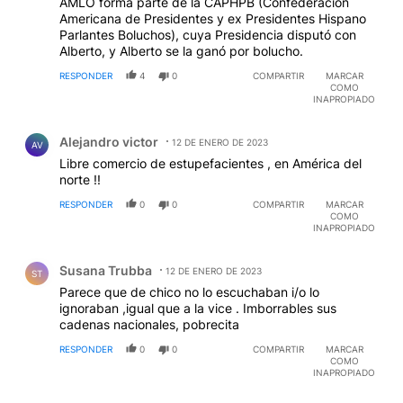
AMLO forma parte de la CAPHPB (Confederación
Americana de Presidentes y ex Presidentes Hispano
Parlantes Boluchos), cuya Presidencia disputó con
Alberto, y Alberto se la ganó por bolucho.
RESPONDER
4
0
COMPARTIR
MARCAR
COMO
INAPROPIADO
Comentario de Alejandro victor.
Alejandro victor
12 DE ENERO DE 2023
AV
Libre comercio de estupefacientes , en América del
norte !!
RESPONDER
0
0
COMPARTIR
MARCAR
COMO
INAPROPIADO
Comentario de Susana Trubba.
Susana Trubba
12 DE ENERO DE 2023
ST
Parece que de chico no lo escuchaban i/o lo
ignoraban ,igual que a la vice . Imborrables sus
cadenas nacionales, pobrecita
RESPONDER
0
0
COMPARTIR
MARCAR
COMO
INAPROPIADO
Comentario de Hernán González.