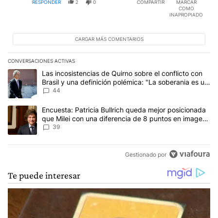
RESPONDER
2
0
COMPARTIR
MARCAR
COMO
INAPROPIADO
CARGAR MÁS COMENTARIOS
CONVERSACIONES ACTIVAS
Este listado muestra los artículos con más comentarios en los últim
Un artículo de tendencia con el título "Las incosistencias de Quir
Las incosistencias de Quirno sobre el conflicto con
Brasil y una definición polémica: "La soberania es un
concepto antiguo"
44
Un artículo de tendencia con el título "Encuesta: Patricia Bullri
Encuesta: Patricia Bullrich queda mejor posicionada
que Milei con una diferencia de 8 puntos en imagen
negativa
39
Gestionado por