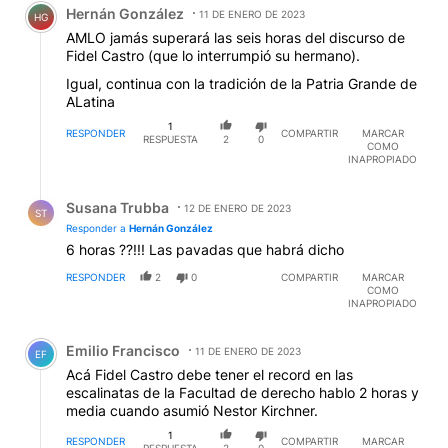
Hernán González
11 DE ENERO DE 2023
HG
AMLO jamás superará las seis horas del discurso de
Fidel Castro (que lo interrumpió su hermano).
Igual, continua con la tradición de la Patria Grande de
ALatina
1
RESPONDER
COMPARTIR
MARCAR
RESPUESTA
2
0
COMO
INAPROPIADO
Respuesta de Susana Trubba.
Susana Trubba
12 DE ENERO DE 2023
ST
Responder a
Hernán González
6 horas ??!!! Las pavadas que habrá dicho
RESPONDER
2
0
COMPARTIR
MARCAR
COMO
INAPROPIADO
Comentario de Emilio Francisco.
Emilio Francisco
11 DE ENERO DE 2023
EF
Acá Fidel Castro debe tener el record en las
escalinatas de la Facultad de derecho hablo 2 horas y
media cuando asumió Nestor Kirchner.
1
RESPONDER
COMPARTIR
MARCAR
RESPUESTA
2
0