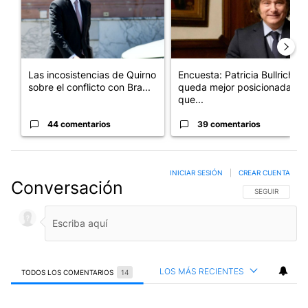
Las incosistencias de Quirno
Encuesta: Patricia Bullrich
sobre el conflicto con Bra...
queda mejor posicionada
que...
44 comentarios
39 comentarios
INICIAR SESIÓN
|
CREAR CUENTA
Conversación
SIGA ESTA CO
SEGUIR
LOS MÁS RECIENTES
TODOS LOS COMENTARIOS
14
Todos los comentarios