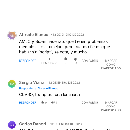
Comentario de Alfredo Blanco.
Alfredo Blanco
12 DE ENERO DE 2023
AB
AMLO y Biden hace rato que tienen problemas
mentales. Los manejan, pero cuando tienen que
hablar sin “script”, se nota, y mucho.
1
RESPONDER
COMPARTIR
MARCAR
RESPUESTA
0
0
COMO
INAPROPIADO
Respuesta de Sergio Viana.
Sergio Viana
13 DE ENERO DE 2023
SV
Responder a
Alfredo Blanco
CLARO, trump era una luminaria
RESPONDER
0
1
COMPARTIR
MARCAR
COMO
INAPROPIADO
Comentario de Carlos Daneri.
Carlos Daneri
12 DE ENERO DE 2023
CD