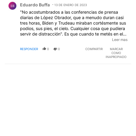
Comentario de Eduardo Buffa.
Eduardo Buffa
13 DE ENERO DE 2023
EB
"No acostumbrados a las conferencias de prensa
diarias de López Obrador, que a menudo duran casi
tres horas, Biden y Trudeau miraban cortésmente sus
podios, sus pies, el cielo. Cualquier cosa que pudiera
servir de distracción". Es que cuando te metés en el
tercer mundo deberías estar preparado para el circo.
Leer mas
Le pasó peor a Bush Jr cuando se llegó por Mar del
RESPONDER
0
0
COMPARTIR
MARCAR
Plata y se encontró con una contracumbre(cita) de
COMO
dos personajes que ya no están pero entonces
INAPROPIADO
embaucaron a media américa latina. Daba vergüenza
ajena verlos, pero el yanqui ya conocía a Menem, su
amigo, y no se sorprendió mucho; hasta se permitió
algunas bromas al respecto.