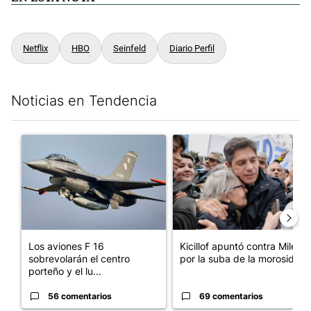
Netflix
HBO
Seinfeld
Diario Perfil
Noticias en Tendencia
Este listado muestra los artículos con más comentarios en los últim
Un artículo de tendencia con el título "Los aviones F 16 sobrevo
Un artículo de tendencia con el
Los aviones F 16
Kicillof apuntó contra Milei
sobrevolarán el centro
por la suba de la morosida...
porteño y el lu...
56 comentarios
69 comentarios