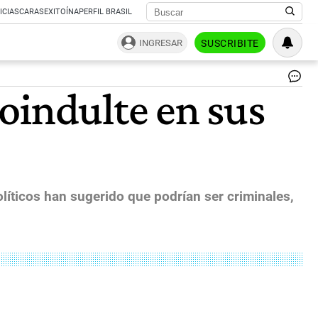
ICIAS
CARAS
EXITOÍNA
PERFIL BRASIL
INGRESAR
SUSCRIBITE
Se
oindulte en sus
Jud
Co
He
Fo
Su
Co
No
Am
líticos han sugerido que podrían ser criminales,
Co
Bar
|
Bl