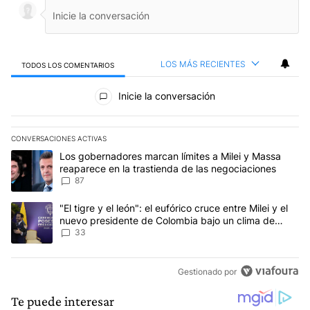
LOS MÁS RECIENTES
TODOS LOS COMENTARIOS
Todos los comentarios
Inicie la conversación
CONVERSACIONES ACTIVAS
Este listado muestra los artículos con más comentarios en los últim
Un artículo de tendencia con el título "Los gobernadores marcan l
Los gobernadores marcan límites a Milei y Massa
reaparece en la trastienda de las negociaciones
87
Un artículo de tendencia con el título ""El tigre y el león": el eu
"El tigre y el león": el eufórico cruce entre Milei y el
nuevo presidente de Colombia bajo un clima de
máxima tensión
33
Gestionado por