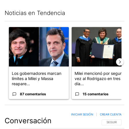
Noticias en Tendencia
Este listado muestra los artículos con más comentarios en los últim
Un artículo de tendencia con el título "Los gobernadores marcan
Un artículo de tendencia con e
Los gobernadores marcan
Milei mencionó por segunda
límites a Milei y Massa
vez al Rodrigazo en tres
reapare...
día...
87 comentarios
15 comentarios
INICIAR SESIÓN
|
CREAR CUENTA
Conversación
SIGA ESTA CO
SEGUIR