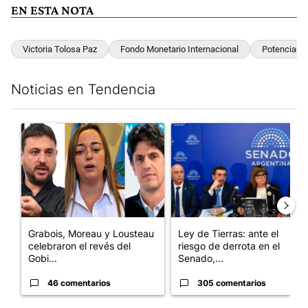
EN ESTA NOTA
Victoria Tolosa Paz
Fondo Monetario Internacional
Potenciar T
Noticias en Tendencia
Este listado muestra los artículos con más comentarios en los últim
Un artículo de tendencia con el título "Grabois, Moreau y Loust
Un artículo de tendencia con e
Grabois, Moreau y Lousteau
Ley de Tierras: ante el
celebraron el revés del
riesgo de derrota en el
Gobi...
Senado,...
46 comentarios
305 comentarios