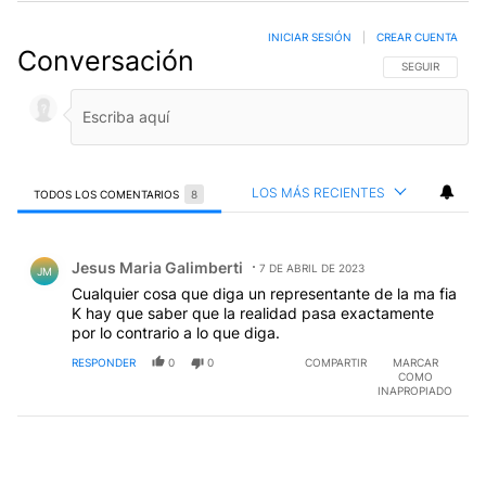
INICIAR SESIÓN
|
CREAR CUENTA
Conversación
SIGA ESTA CO
SEGUIR
LOS MÁS RECIENTES
TODOS LOS COMENTARIOS
8
Todos los comentarios
Comentario de Jesus Maria Galimberti.
Jesus Maria Galimberti
7 DE ABRIL DE 2023
JM
Cualquier cosa que diga un representante de la ma fia
K hay que saber que la realidad pasa exactamente
por lo contrario a lo que diga.
RESPONDER
0
0
COMPARTIR
MARCAR
COMO
INAPROPIADO