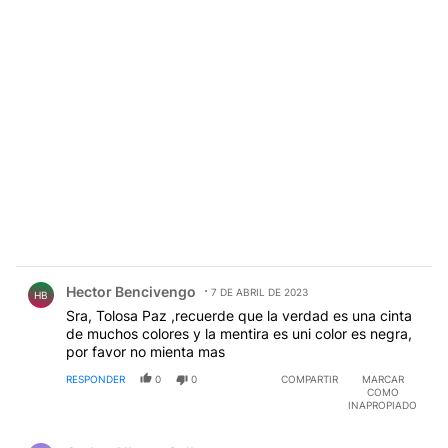
Comentario de Hector Bencivengo.
Hector Bencivengo
7 DE ABRIL DE 2023
HB
Sra, Tolosa Paz ,recuerde que la verdad es una cinta
de muchos colores y la mentira es uni color es negra,
por favor no mienta mas
RESPONDER
0
0
COMPARTIR
MARCAR
COMO
INAPROPIADO
Comentario de Carlos Alberto Solla.