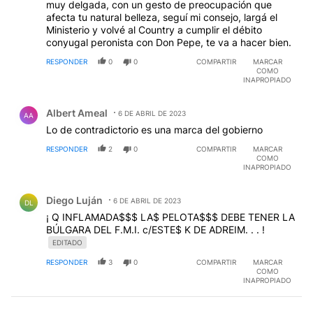
muy delgada, con un gesto de preocupación que
afecta tu natural belleza, seguí mi consejo, largá el
Ministerio y volvé al Country a cumplir el débito
conyugal peronista con Don Pepe, te va a hacer bien.
RESPONDER
0
0
COMPARTIR
MARCAR
COMO
INAPROPIADO
Comentario de Albert Ameal.
Albert Ameal
6 DE ABRIL DE 2023
AA
Lo de contradictorio es una marca del gobierno
RESPONDER
2
0
COMPARTIR
MARCAR
COMO
INAPROPIADO
Comentario de Diego Luján.
Diego Luján
6 DE ABRIL DE 2023
DL
¡ Q INFLAMADA$$$ LA$ PELOTA$$$ DEBE TENER LA
BÚLGARA DEL F.M.I. c/ESTE$ K DE ADREIM. . . !
EDITADO
RESPONDER
3
0
COMPARTIR
MARCAR
COMO
INAPROPIADO