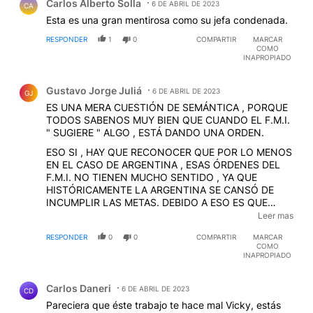
Carlos Alberto Solla
6 DE ABRIL DE 2023
CA
Esta es una gran mentirosa como su jefa condenada.
RESPONDER
1
0
COMPARTIR
MARCAR
COMO
INAPROPIADO
Comentario de Gustavo Jorge Juliá.
Gustavo Jorge Juliá
6 DE ABRIL DE 2023
GJ
ES UNA MERA CUESTIÓN DE SEMÁNTICA , PORQUE
TODOS SABENOS MUY BIEN QUE CUANDO EL F.M.I.
" SUGIERE " ALGO , ESTÁ DANDO UNA ORDEN.
ESO SI , HAY QUE RECONOCER QUE POR LO MENOS
EN EL CASO DE ARGENTINA , ESAS ÓRDENES DEL
F.M.I. NO TIENEN MUCHO SENTIDO , YA QUE
HISTÓRICAMENTE LA ARGENTINA SE CANSÓ DE
INCUMPLIR LAS METAS. DEBIDO A ESO ES QUE
PERMANENTEMENTE VOLVEMOS A RECURRIR AL
Leer mas
F.M.I. , SOLICITANDO UN NUEVO PRÉSTAMO , O
RESPONDER
0
0
COMPARTIR
MARCAR
UNA MODIFICACIÓN DE LOS PLAZOS O DE ALGUNA
COMO
CLÁUSULA DE UN PRÉSTAMO YA OTORGADO.
INAPROPIADO
SOMOS HORRIBLES PAGADORES .
Comentario de Carlos Daneri.
Carlos Daneri
6 DE ABRIL DE 2023
CD
Pareciera que éste trabajo te hace mal Vicky, estás