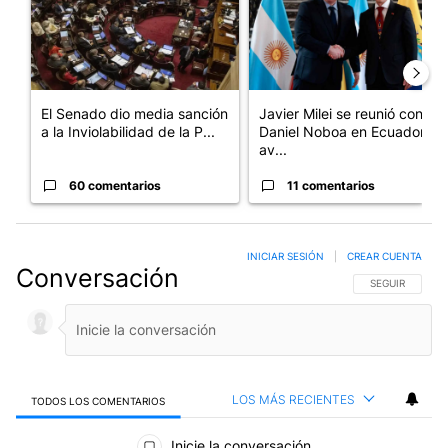
El Senado dio media sanción
Javier Milei se reunió con
a la Inviolabilidad de la P...
Daniel Noboa en Ecuador y
av...
60 comentarios
11 comentarios
INICIAR SESIÓN
|
CREAR CUENTA
Conversación
SIGA ESTA CO
SEGUIR
LOS MÁS RECIENTES
TODOS LOS COMENTARIOS
Todos los comentarios
Inicie la conversación