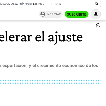
ICIAS
CARAS
EXITOÍNA
PERFIL BRASIL
INGRESAR
SUSCRIBITE
Ex
elerar el ajuste
de
pet
of
|
Ag
Sh
e exportación, y el crecimiento económico de los