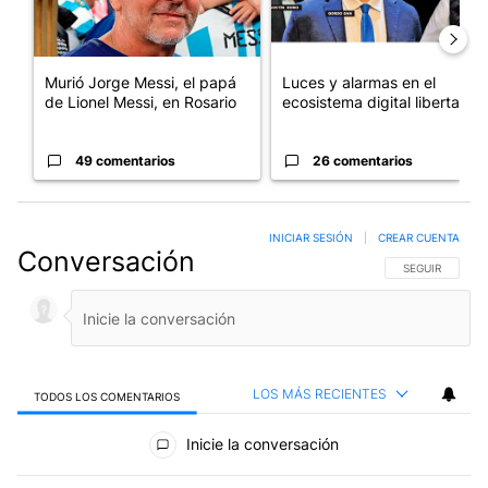
Murió Jorge Messi, el papá
Luces y alarmas en el
de Lionel Messi, en Rosario
ecosistema digital libertario
49 comentarios
26 comentarios
INICIAR SESIÓN
|
CREAR CUENTA
Conversación
SIGA ESTA CO
SEGUIR
LOS MÁS RECIENTES
TODOS LOS COMENTARIOS
Todos los comentarios
Inicie la conversación