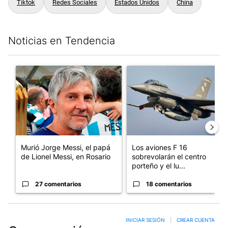
Tiktok
Redes Sociales
Estados Unidos
China
Noticias en Tendencia
Este listado muestra los artículos con más comentarios en los últim
Un artículo de tendencia con el título "Murió Jorge Messi, el pa
Un artículo de tendencia con e
Murió Jorge Messi, el papá
Los aviones F 16
de Lionel Messi, en Rosario
sobrevolarán el centro
porteño y el lu...
27 comentarios
18 comentarios
INICIAR SESIÓN
|
CREAR CUENTA