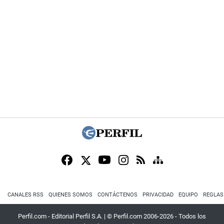
CANALES RSS
QUIENES SOMOS
CONTÁCTENOS
PRIVACIDAD
EQUIPO
REGLAS
Perfil.com - Editorial Perfil S.A.
| © Perfil.com 2006-2026 - Todos los