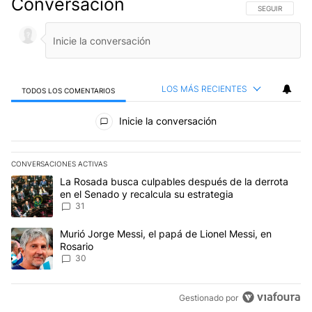
Conversación
SIGA ESTA CO
SEGUIR
LOS MÁS RECIENTES
TODOS LOS COMENTARIOS
Todos los comentarios
Inicie la conversación
CONVERSACIONES ACTIVAS
Este listado muestra los artículos con más comentarios en los últim
Un artículo de tendencia con el título "La Rosada busca culpables
La Rosada busca culpables después de la derrota
en el Senado y recalcula su estrategia
31
Un artículo de tendencia con el título "Murió Jorge Messi, el papá
Murió Jorge Messi, el papá de Lionel Messi, en
Rosario
30
Gestionado por