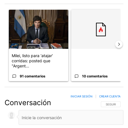
Este listado muestra los artículos con más comentarios en los últim
Un artículo de tendencia con el título "Milei, listo para 'atajar
Un artículo de tendencia con el
Milei, listo para 'atajar'
corridas: posteó que
"Argent...
91 comentarios
10 comentarios
INICIAR SESIÓN
|
CREAR CUENTA
Conversación
SIGA ESTA CO
SEGUIR