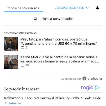
LOS MÁS RECIENTES
TODOS LOS COMENTARIOS
Todos los comentarios
Inicie la conversación
CONVERSACIONES ACTIVAS
Este listado muestra los artículos con más comentarios en los últim
Un artículo de tendencia con el título "Milei, listo para 'atajar' c
Milei, listo para 'atajar' corridas: posteó que
"Argentina tendrá entre US$ 60 y 70 mil millones"
91
Un artículo de tendencia con el título "Karina Milei vuelve al cen
Karina Milei vuelve al centro de la escena: reúne a
los legisladores bonaerenses y acelera el armado
para 2027
16
Gestionado por