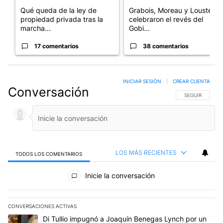
Qué queda de la ley de
Grabois, Moreau y Lousteau
propiedad privada tras la
celebraron el revés del
marcha...
Gobi...
17 comentarios
38 comentarios
INICIAR SESIÓN
|
CREAR CUENTA
Conversación
SIGA ESTA CO
SEGUIR
LOS MÁS RECIENTES
TODOS LOS COMENTARIOS
Todos los comentarios
Inicie la conversación
CONVERSACIONES ACTIVAS
Este listado muestra los artículos con más comentarios en los últim
Un artículo de tendencia con el título "Di Tullio impugnó a Joaquí
Di Tullio impugnó a Joaquín Benegas Lynch por un