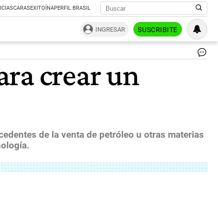
ICIAS
CARAS
EXITOÍNA
PERFIL BRASIL
INGRESAR
SUSCRIBITE
Or
ara crear un
eje
De
qu
as
Tr
ha
fi
de
edentes de la venta de petróleo u otras materias
de
nología.
de
pa
im
su
ag
co
Ma
go