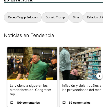
Recep Tayyip Erdogan
Donald Trump
Siria
Estados Unido
Noticias en Tendencia
Este listado muestra los artículos con más comentarios en los últim
Un artículo de tendencia con el título "La violencia sigue en l
Un artículo de tendencia con e
La violencia sigue en los
Inflación y dólar: cuáles son
alrededores del Congreso:
las proyecciones del merc...
rep...
109 comentarios
39 comentarios