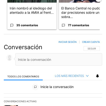
Irán nombró al ideólogo del
El Banco Central no pudo
atentado a la AMIA al frent...
dar precisiones sobre un
sobra...
35 comentarios
77 comentarios
INICIAR SESIÓN
|
CREAR CUENTA
Conversación
SIGA ESTA CO
SEGUIR
LOS MÁS RECIENTES
TODOS LOS COMENTARIOS
Todos los comentarios
Inicie la conversación
CONVERSACIONES ACTIVAS
Este listado muestra los artículos con más comentarios en los últim