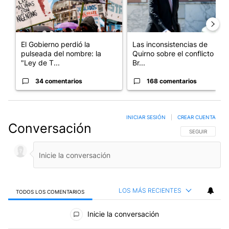
El Gobierno perdió la
Las inconsistencias de
pulseada del nombre: la
Quirno sobre el conflicto con
"Ley de T...
Br...
34 comentarios
168 comentarios
INICIAR SESIÓN
|
CREAR CUENTA
Conversación
SIGA ESTA CO
SEGUIR
LOS MÁS RECIENTES
TODOS LOS COMENTARIOS
Todos los comentarios
Inicie la conversación