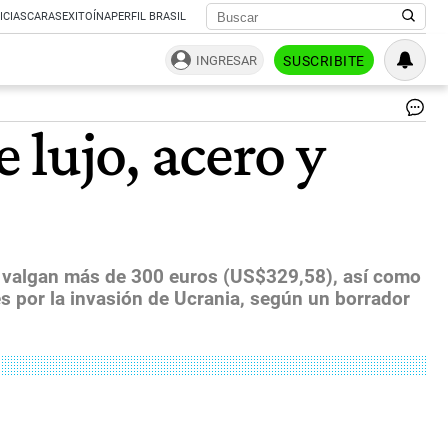
ICIAS
CARAS
EXITOÍNA
PERFIL BRASIL
INGRESAR
SUSCRIBITE
La
lujo, acero y
lis
de
art
res
inc
cav
tru
cer
ue valgan más de 300 euros (US$329,58), así como
ch
 por la invasión de Ucrania, según un borrador
pur
pe
bol
pr
de
cu
y
pie