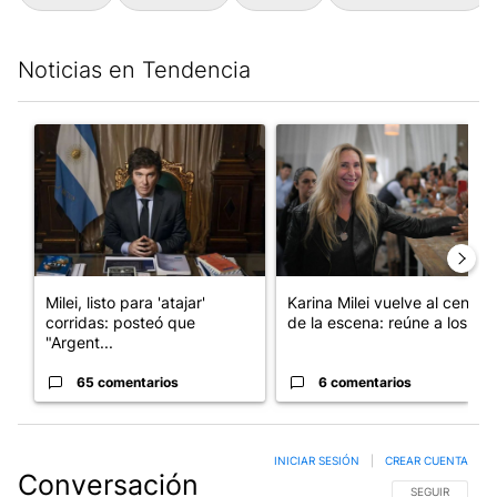
Noticias en Tendencia
Este listado muestra los artículos con más comentarios en los últim
Un artículo de tendencia con el título "Milei, listo para 'atajar
Un artículo de tendencia con e
Milei, listo para 'atajar'
Karina Milei vuelve al centro
corridas: posteó que
de la escena: reúne a los...
"Argent...
65 comentarios
6 comentarios
INICIAR SESIÓN
|
CREAR CUENTA
Conversación
SIGA ESTA CO
SEGUIR