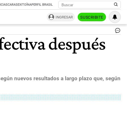
ICIAS
CARAS
EXITOÍNA
PERFIL BRASIL
INGRESAR
SUSCRIBITE
Chi
fectiva después
es
el
pr
pa
de
Su
en
ap
 según nuevos resultados a largo plazo que, según
la
va
de
Pfi
|
Bl