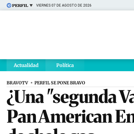
VIERNES 07 DE AGOSTO DE 2026
Últimas noticias
Inicio
Ahora
Opinión
Cultura
Arte
Educación
Videos
Córdoba
Reperfilar
Diario del Juicio
Actualidad
Política
BRAVOTV
PERFIL SE PONE BRAVO
¿Una "segunda Va
Pan American En