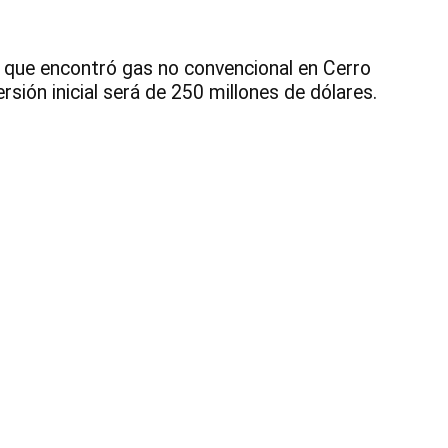
In
Ec
Fo
 que encontró gas no convencional en Cerro
of
th
rsión inicial será de 250 millones de dólares.
Am
(I