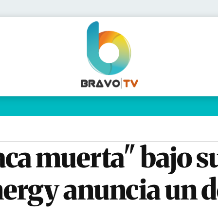
Política
Pymes
Salud
Internacional
Clima
Deportes
Business
Noticias
Caras
ca muerta" bajo su
ergy anuncia un 