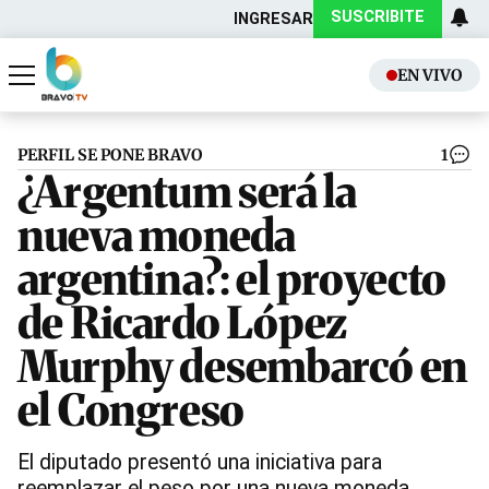
SUSCRIBITE
INGRESAR
EN VIVO
Actualidad
Política
PERFIL SE PONE BRAVO
1
¿Argentum será la
nueva moneda
argentina?: el proyecto
de Ricardo López
Murphy desembarcó en
el Congreso
El diputado presentó una iniciativa para
reemplazar el peso por una nueva moneda,