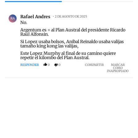
Todos los comentarios
Comentario de Rafael Andres.
Rafael Andres
2 DE AGOSTO DE 2025
RA
No.
Argentum es = al Plan Austral del presidente Ricardo
Raul Alfonsin.
Si Lopez usaba bolsos, Anibal Reinaldo usaba valijas
tamaño king kong las valijas,
Este Lopez Murphy al final de su camino quiere
repetir el kilombo del Plan Austral.
RESPONDER
0
0
COMPARTIR
MARCAR
COMO
INAPROPIADO