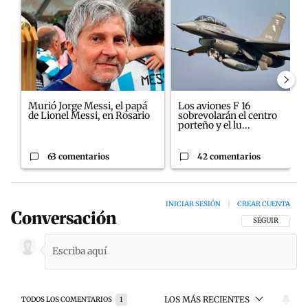
Un artículo de tendencia con el título "Murió Jorge Messi, el pa
Un artículo de tendencia con el
Murió Jorge Messi, el papá
Los aviones F 16
de Lionel Messi, en Rosario
sobrevolarán el centro
porteño y el lu...
63 comentarios
42 comentarios
INICIAR SESIÓN
|
CREAR CUENTA
Conversación
SIGA ESTA CON
SEGUIR
LOS MÁS RECIENTES
TODOS LOS COMENTARIOS
1