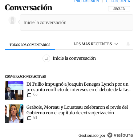
INICIAR SESIÓN
|
CREAR CUENTA
Conversación
SIGA ESTA CON
SEGUIR
LOS MÁS RECIENTES
TODOS LOS COMENTARIOS
Todos los comentarios
Inicie la conversación
CONVERSACIONES ACTIVAS
Este listado muestra los artículos con más comentarios en los últim
Un artículo de tendencia con el título "Di Tullio impugnó a Joaquín
Di Tullio impugnó a Joaquín Benegas Lynch por un
presunto conflicto de intereses en el debate de la Ley
65
de Tierras
Un artículo de tendencia con el título "Grabois, Moreau y Lousteau 
Grabois, Moreau y Lousteau celebraron el revés del
Gobierno con el capítulo de extranjerización
81
Gestionado por