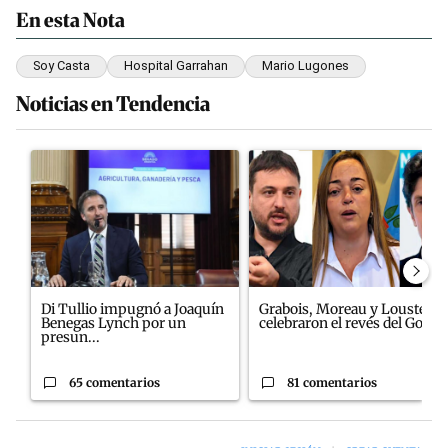
En esta Nota
Soy Casta
Hospital Garrahan
Mario Lugones
Noticias en Tendencia
Este listado muestra los artículos con más comentarios en los últim
Un artículo de tendencia con el título "Di Tullio impugnó a Joaq
Un artículo de tendencia con el
Di Tullio impugnó a Joaquín
Grabois, Moreau y Lousteau
Benegas Lynch por un
celebraron el revés del Gobi...
presun...
65 comentarios
81 comentarios