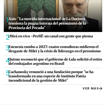
1
Asís: "La movida internacional de La Doctora
tensiona la pugna interna del peronismo de la
Provincia del Pecado"
2
¡Mirá en vivo +Perfil!: un canal con gente que piensa
3
Encuesta rumbo a 2027: cuatro consultoras midieron el
desgaste de Milei y la crisis de liderazgo en el peronismo
4
Quirno reconoció que el gobierno de Lula solicitó el retiro
del embajador argentino en Brasil
5
Cachanosky renunció a una fundación porque "se ha
transformado en una especie de Instituto Patria
incondicional de la gestión de Milei"
VER MÁS