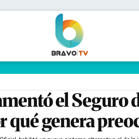
Política
Pymes
Salud
Internacional
Clima
Deportes
Business
Noticias
Caras
amentó el Seguro d
or qué genera pre