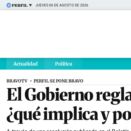
JUEVES 06 DE AGOSTO DE 2026
Últimas noticias
Inicio
Ahora
Opinión
Cultura
Arte
Educación
Videos
Córdoba
Reperfilar
Diario del Juicio
Actualidad
Política
BRAVOTV
PERFIL SE PONE BRAVO
El Gobierno regl
¿qué implica y p