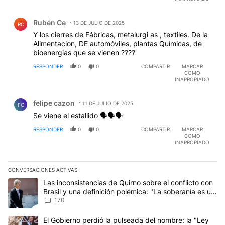
Comentario de Rubén Ce.
Rubén Ce
13 DE JULIO DE 2025
RC
Y los cierres de Fábricas, metalurgi as , textiles. De la
Alimentacion, DE automóviles, plantas Químicas, de
bioenergias que se vienen ????
RESPONDER
0
0
COMPARTIR
MARCAR
COMO
INAPROPIADO
Comentario de felipe cazon.
felipe cazon
11 DE JULIO DE 2025
FC
Se viene el estallido 🗣🗣🗣
RESPONDER
0
0
COMPARTIR
MARCAR
COMO
INAPROPIADO
CONVERSACIONES ACTIVAS
Este listado muestra los artículos con más comentarios en los últim
Un artículo de tendencia con el título "Las inconsistencias de Qui
Las inconsistencias de Quirno sobre el conflicto con
Brasil y una definición polémica: "La soberanía es un
concepto antiguo"
170
Un artículo de tendencia con el título "El Gobierno perdió la puls
El Gobierno perdió la pulseada del nombre: la "Ley