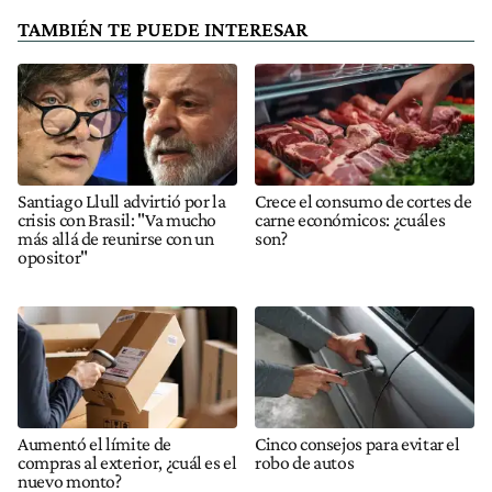
TAMBIÉN TE PUEDE INTERESAR
Santiago Llull advirtió por la
Crece el consumo de cortes de
crisis con Brasil: "Va mucho
carne económicos: ¿cuáles
más allá de reunirse con un
son?
opositor"
Aumentó el límite de
Cinco consejos para evitar el
compras al exterior, ¿cuál es el
robo de autos
nuevo monto?