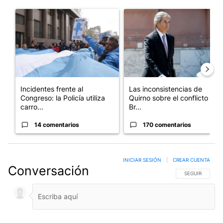
Este listado muestra los artículos con más comentarios en los últim
Un artículo de tendencia con el título "Incidentes frente al Cong
Un artículo de tendencia con e
Incidentes frente al
Las inconsistencias de
Congreso: la Policía utiliza
Quirno sobre el conflicto con
carro...
Br...
14 comentarios
170 comentarios
INICIAR SESIÓN
|
CREAR CUENTA
Conversación
SIGA ESTA CO
SEGUIR