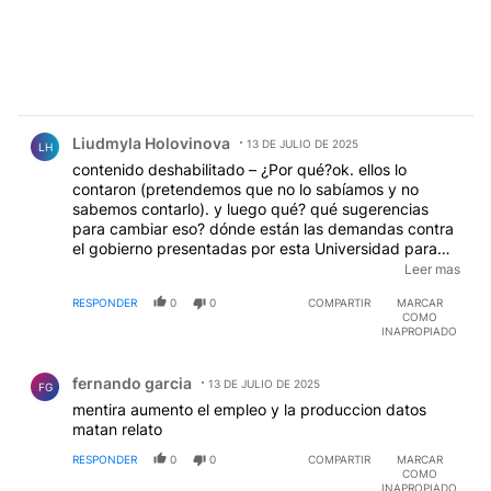
Comentario de Liudmyla Holovinova.
Liudmyla Holovinova
13 DE JULIO DE 2025
LH
contenido deshabilitado – ¿Por qué?ok. ellos lo
contaron (pretendemos que no lo sabíamos y no
sabemos contarlo). y luego qué? qué sugerencias
para cambiar eso? dónde están las demandas contra
el gobierno presentadas por esta Universidad para
detener el daño? ¿con qué propósito publican por
Leer mas
enésima vez lo que es obvio para todos y no hacen
RESPONDER
0
0
COMPARTIR
MARCAR
nada
COMO
INAPROPIADO
Comentario de fernando garcia.
fernando garcia
13 DE JULIO DE 2025
FG
mentira aumento el empleo y la produccion datos
matan relato
RESPONDER
0
0
COMPARTIR
MARCAR
COMO
INAPROPIADO