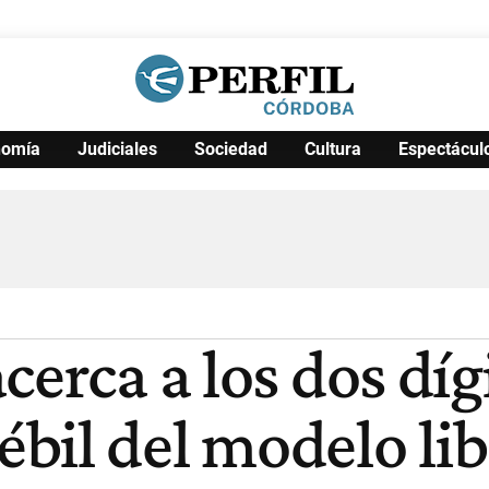
nomía
Judiciales
Sociedad
Cultura
Espectácul
Política
Pymes
Salud
Internacional
Clima
Deportes
Business
Noticias
Caras
cerca a los dos dí
bil del modelo lib