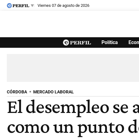
viernes 07 de agosto de 2026
Últimas noticias
Política
Eco
Inicio
Ahora
Opinión
Cultura
Arte
Educación
Videos
Córdoba
Reperfilar
Diario del Juicio
CÓRDOBA
MERCADO LABORAL
El desempleo se a
como un punto dé