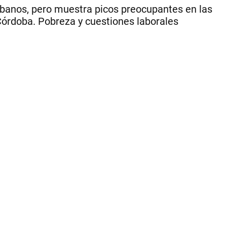
niv
rbanos, pero muestra picos preocupantes en las
paí
 Córdoba. Pobreza y cuestiones laborales
pe
vol
a
mo
pe
da
en
Có
do
su
al
9,
|
Ce