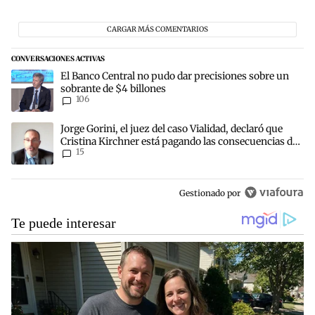
CARGAR MÁS COMENTARIOS
CONVERSACIONES ACTIVAS
Este listado muestra los artículos con más comentarios en los últim
Un artículo de tendencia con el título "El Banco Central no pudo d
El Banco Central no pudo dar precisiones sobre un
sobrante de $4 billones
106
Un artículo de tendencia con el título "Jorge Gorini, el juez del c
Jorge Gorini, el juez del caso Vialidad, declaró que
Cristina Kirchner está pagando las consecuencias de
15
cometer "un delito comprobado"
Gestionado por