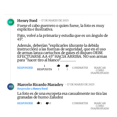
Comentario de Henry Ford.
Henry Ford
17 DE MARZO DE 2025
HF
Fuese el cabo guerrero o quien fuese, la foto es muy
explícita e ilustrativa.
Pato, volvé a la primaria y estudia que es un ángulo de
45°.
Además, deberían "explicarles (durante la debida
instrucción) a las fuerzas de seguridad, que en el uso
de armas lanza cartuchos de gases el disparo DEBE
EFECTUARSE AA 45° HACIA ARRIBA. NO son armas
para "hacer tiro al blanco"...............
1
RESPONDER
COMPARTIR
MARCAR
RESPUESTA
1
1
COMO
INAPROPIADO
Respuesta de Marcelo Ricardo Maradey.
Marcelo Ricardo Maradey
17 DE MARZO DE 2025
MR
Responder a
Henry Ford
La foto es de una escopeta esa casualmente no tira las
granadas de humo Zaludoz
RESPONDER
1
0
COMPARTIR
MARCAR
COMO
INAPROPIADO
Comentario de mal EN.