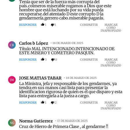
Tenía que ser de la fuerza más corrupta del
país.coimeros miserable rogamos a Dios que este
hombre que está luchando por su vida pueda
recuperarse.del atentado D este corrupto D la
gendarmería.gerrero cabo.miserable pagarás.
RESPONDER
1
1
COMPARTIR
MARCAR
COMO
INAPROPIADO
Comentario de Carlos b López.
Carlos b López
18 DE MARZO DE 2025
CB
Título MAL INTENCIONADO.INTRNCIONADO DE
ESTE MISERO Y COMETERO PASQUIN.
RESPONDER
3
0
COMPARTIR
MARCAR
COMO
INAPROPIADO
Comentario de JOSE MATIAS TABAR.
JOSE MATIAS TABAR
18 DE MARZO DE 2025
JM
La Ministra, jefa y responsable de los gendarmes, ya
tendra en sus manos casi lista para presentar la
identificacion rigurosa de quien es el que disparo y esta
lista para entregarla a la jueza a cargo.
RESPONDER
1
2
COMPARTIR
MARCAR
COMO
INAPROPIADO
Comentario de Norma Gutierrez.
Norma Gutierrez
17 DE MARZO DE 2025
NG
Cruz de Hierro de Primera Clase , al gendarme !!