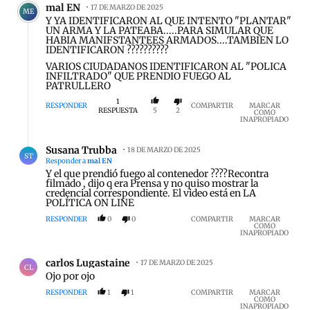
mal EN
17 DE MARZO DE 2025
ME
Y YA IDENTIFICARON AL QUE INTENTO "PLANTAR"
UN ARMA Y LA PATEABA.....PARA SIMULAR QUE
HABIA MANIFSTANTEES ARMADOS....TAMBIEN LO
IDENTIFICARON ??????????
VARIOS CIUDADANOS IDENTIFICARON AL "POLICA
INFILTRADO" QUE PRENDIO FUEGO AL
PATRULLERO
1
RESPONDER
COMPARTIR
MARCAR
RESPUESTA
5
2
COMO
INAPROPIADO
Respuesta de Susana Trubba.
Susana Trubba
18 DE MARZO DE 2025
ST
Responder a
mal EN
Y el que prendió fuego al contenedor ????Recontra
filmado , dijo q era Prensa y no quiso mostrar la
credencial correspondiente. El video está en LA
POLÍTICA ON LINE
RESPONDER
0
0
COMPARTIR
MARCAR
COMO
INAPROPIADO
Comentario de carlos Lugastaine.
carlos Lugastaine
17 DE MARZO DE 2025
CL
Ojo por ojo
RESPONDER
1
1
COMPARTIR
MARCAR
COMO
INAPROPIADO