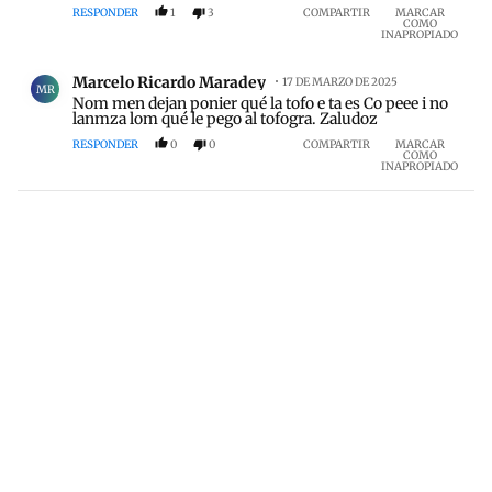
RESPONDER
1
3
COMPARTIR
MARCAR
COMO
INAPROPIADO
Comentario de Marcelo Ricardo Maradey.
Marcelo Ricardo Maradey
17 DE MARZO DE 2025
MR
Nom men dejan ponier qué la tofo e ta es Co peee i no
lanmza lom qué le pego al tofogra. Zaludoz
RESPONDER
0
0
COMPARTIR
MARCAR
COMO
INAPROPIADO