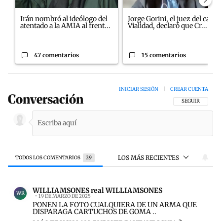
Irán nombró al ideólogo del
Jorge Gorini, el juez del caso
atentado a la AMIA al frent...
Vialidad, declaró que Cr...
47 comentarios
15 comentarios
INICIAR SESIÓN
|
CREAR CUENTA
Conversación
SIGA ESTA CON
SEGUIR
LOS MÁS RECIENTES
TODOS LOS COMENTARIOS
29
Todos los comentarios
Comentario de WILLIAMSONES real WILLIAMSONES.
WILLIAMSONES real WILLIAMSONES
WR
19 DE MARZO DE 2025
PONEN LA FOTO CUALQUIERA DE UN ARMA QUE
DISPARAGA CARTUCHOS DE GOMA ..