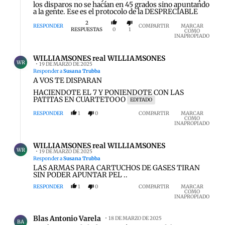
los disparos no se hacían en 45 grados sino apuntando
a la gente. Ese es el protocolo de la DESPRECIABLE
2
RESPONDER
COMPARTIR
MARCAR
RESPUESTAS
0
1
COMO
INAPROPIADO
Respuesta de WILLIAMSONES real WILLIAMSONES.
WILLIAMSONES real WILLIAMSONES
WR
19 DE MARZO DE 2025
Responder a
Susana Trubba
A VOS TE DISPARAN
HACIENDOTE EL 7 Y PONIENDOTE CON LAS
PATITAS EN CUARTETOOO
EDITADO
RESPONDER
1
0
COMPARTIR
MARCAR
COMO
INAPROPIADO
Respuesta de WILLIAMSONES real WILLIAMSONES.
WILLIAMSONES real WILLIAMSONES
WR
19 DE MARZO DE 2025
Responder a
Susana Trubba
LAS ARMAS PARA CARTUCHOS DE GASES TIRAN
SIN PODER APUNTAR PEL ..
RESPONDER
1
0
COMPARTIR
MARCAR
COMO
INAPROPIADO
Comentario de Blas Antonio Varela.
Blas Antonio Varela
18 DE MARZO DE 2025
BA