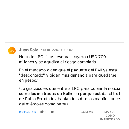
Comentario de Juan Solo.
Juan Solo
18 DE MARZO DE 2025
JS
Nota de LPO: "Las reservas cayeron USD 700
millones y se agudiza el riesgo cambiario
En el mercado dicen que el paquete del FMI ya está
"descontado" y piden mas ganancia para quedarse
en pesos."
(Lo gracioso es que entré a LPO para copiar la noticia
sobre los infiItrados de Bullreich porque estaba el troll
de Pablo Fernández hablando sobre los manifestantes
del miércoles como barra)
RESPONDER
2
1
COMPARTIR
MARCAR
COMO
INAPROPIADO
Comentario de Vengador Catalitico.