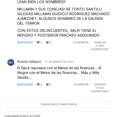
LEAN BIEN LOS NOMBRES!!
MILLMAN Y SUS CONEJAS! RE TONTO SANTILLI
IGLESIAS MILLMAN GUIDICCI RODRÍGUEZ MACHADO
AJMECHET; ALGUNOS NOMBRES DE LA GALERÍA
DEL TERROR
CON ESTOS DELINCUENTES,; MILEI TIENE EL
REPUDIO Y POSTERIOR FRACASO ASEGURADO
RESPONDER
5
0
COMPARTIR
MARCAR
COMO
INAPROPIADO
Comentario de Rubén Mdeot.
Rubén Mdeot
17 DE MARZO DE 2025
RM
El fiaca reposera con el Messi de las finanzas... El
Mugre con el Messi de las finanzas... Más y Más
deuda...
RESPONDER
4
0
COMPARTIR
MARCAR
COMO
INAPROPIADO
CARGAR MÁS COMENTARIOS
CONVERSACIONES ACTIVAS