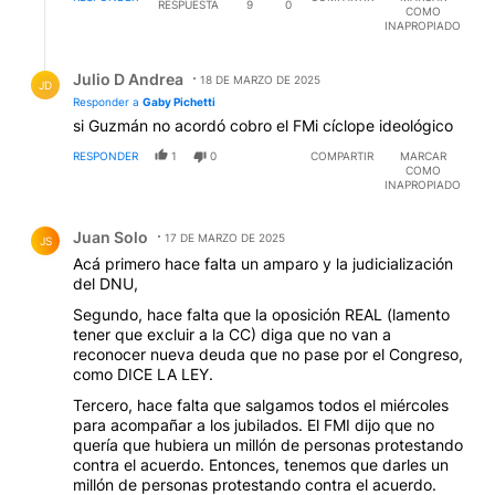
RESPUESTA
9
0
COMO
INAPROPIADO
Respuesta de Julio D Andrea.
Julio D Andrea
18 DE MARZO DE 2025
JD
Responder a
Gaby Pichetti
si Guzmán no acordó cobro el FMi cíclope ideológico
RESPONDER
1
0
COMPARTIR
MARCAR
COMO
INAPROPIADO
Comentario de Juan Solo.
Juan Solo
17 DE MARZO DE 2025
JS
Acá primero hace falta un amparo y la judicialización
del DNU,
Segundo, hace falta que la oposición REAL (lamento
tener que excluir a la CC) diga que no van a
reconocer nueva deuda que no pase por el Congreso,
como DICE LA LEY.
Tercero, hace falta que salgamos todos el miércoles
para acompañar a los jubilados. El FMI dijo que no
quería que hubiera un millón de personas protestando
contra el acuerdo. Entonces, tenemos que darles un
millón de personas protestando contra el acuerdo.