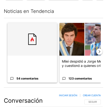
Noticias en Tendencia
Este listado muestra los artículos con más comentarios en los últim
Un artículo de tendencia con el título "" con 54 comentarios.
Un artículo de tendencia con e
Milei despidió a Jorge Messi
y cuestionó a quienes crit...
54 comentarios
123 comentarios
INICIAR SESIÓN
|
CREAR CUENTA
Conversación
SIGA ESTA CO
SEGUIR