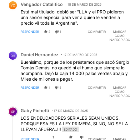
Vengador Catalitico
18 DE MARZO DE 2025
VC
Está mal titulado, debió ser "LLA y el PRO pidieron
una sesión especial para ver a quien le venden a
precio vil toda la Argentina".
RESPONDER
2
1
COMPARTIR
MARCAR
COMO
INAPROPIADO
Comentario de Daniel Hernandez.
Daniel Hernandez
17 DE MARZO DE 2025
DH
Buenísimo, porque de los préstamos que sacó Sergio
Tomás Demás, no quedó ni el humo que siempre lo
acompaña. Dejó la caja 14.000 palos verdes abajo y
Miles de millones a pagar.
RESPONDER
1
5
COMPARTIR
MARCAR
COMO
INAPROPIADO
Comentario de Gaby Pichetti.
Gaby Pichetti
17 DE MARZO DE 2025
GP
LOS ENDEUDADORES SERIALES SEAN UNIDOS,
PORQUE ESA ES LA LEY PRIMERA, SI NO, NO SE LA
LLEVAN AFUERA..!!!
EDITADO
1
RESPONDER
COMPARTIR
MARCAR