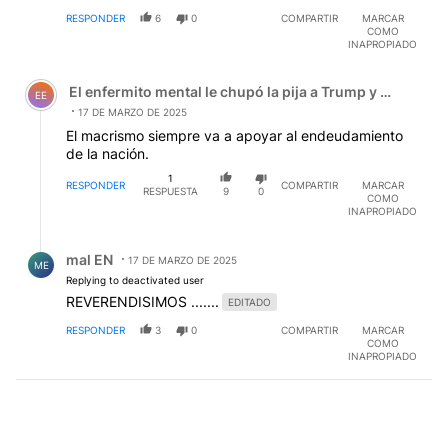
RESPONDER
6
0
COMPARTIR
MARCAR
COMO
INAPROPIADO
Comentario de El enfermito mental le chupó la pija a Tru
El enfermito mental le chupó la pija a Trump y el zanaho
EE
17 DE MARZO DE 2025
El macrismo siempre va a apoyar al endeudamiento
de la nación.
1
RESPONDER
COMPARTIR
MARCAR
RESPUESTA
9
0
COMO
INAPROPIADO
Respuesta de mal EN.
mal EN
17 DE MARZO DE 2025
ME
Replying to deactivated user
REVERENDISIMOS .......
EDITADO
RESPONDER
3
0
COMPARTIR
MARCAR
COMO
INAPROPIADO