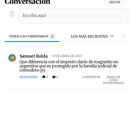
Conversación
SIGA ESTA CON
SEGUIR
LOS MÁS RECIENTES
TODOS LOS COMENTARIOS
1
Todos los comentarios
Comentario de Samuel Rolda.
Samuel Rolda
19 DE ABRIL DE 2025
SR
Que diferencia con el imperio clarin de magnetto en
argentina que es protegido por la familia judicial de
comodoro py
RESPONDER
0
0
COMPARTIR
MARCAR
COMO
INAPROPIADO