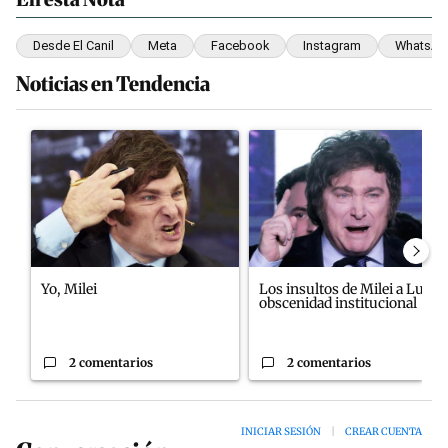
Desde El Canil
Meta
Facebook
Instagram
WhatsAp
Noticias en Tendencia
Este listado muestra los artículos con más comentarios en los últim
Un artículo de tendencia con el título "Yo, Milei" con 2 comentari
Un artículo de tendencia con el
Yo, Milei
Los insultos de Milei a Lula:
obscenidad institucional
2 comentarios
2 comentarios
INICIAR SESIÓN
|
CREAR CUENTA