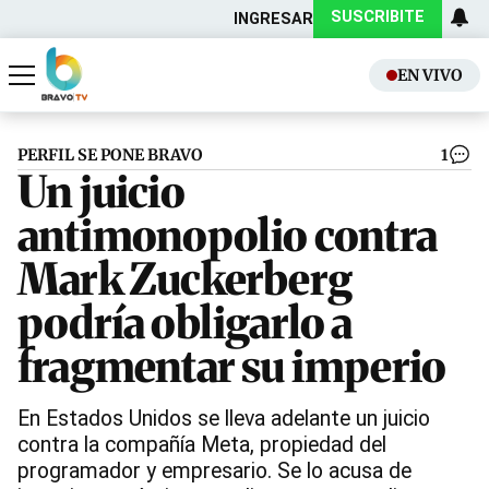
SUSCRIBITE
INGRESAR
EN VIVO
Actualidad
Política
PERFIL SE PONE BRAVO
1
Un juicio
antimonopolio contra
Mark Zuckerberg
podría obligarlo a
fragmentar su imperio
En Estados Unidos se lleva adelante un juicio
contra la compañía Meta, propiedad del
programador y empresario. Se lo acusa de