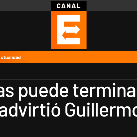
Política
Pymes
Salud
Internacional
Clima
Deportes
Business
Noticias
Caras
ctualidad
nas puede termina
, advirtió Guille