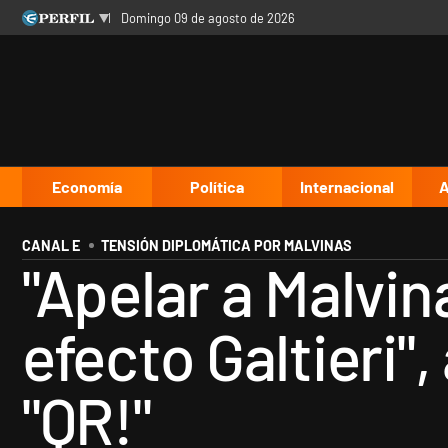
domingo 09 de agosto de 2026
Últimas noticias
Inicio
Ahora
Opinión
Cultura
Arte
Educación
Videos
Córdoba
Reperfilar
Diario del Juicio
Economía
Política
Internacional
A
CANAL E
TENSIÓN DIPLOMÁTICA POR MALVINAS
"Apelar a Malvi
efecto Galtieri"
"QR!"