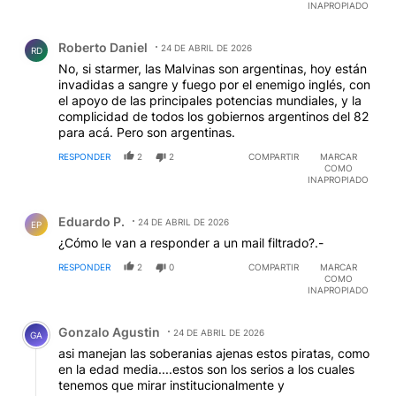
INAPROPIADO
Comentario de Roberto Daniel.
Roberto Daniel
24 DE ABRIL DE 2026
RD
No, si starmer, las Malvinas son argentinas, hoy están
invadidas a sangre y fuego por el enemigo inglés, con
el apoyo de las principales potencias mundiales, y la
complicidad de todos los gobiernos argentinos del 82
para acá. Pero son argentinas.
RESPONDER
2
2
COMPARTIR
MARCAR
COMO
INAPROPIADO
Comentario de Eduardo P..
Eduardo P.
24 DE ABRIL DE 2026
EP
¿Cómo le van a responder a un mail filtrado?.-
RESPONDER
2
0
COMPARTIR
MARCAR
COMO
INAPROPIADO
Comentario de Gonzalo Agustin.
Gonzalo Agustin
24 DE ABRIL DE 2026
GA
asi manejan las soberanias ajenas estos piratas, como
en la edad media....estos son los serios a los cuales
tenemos que mirar institucionalmente y