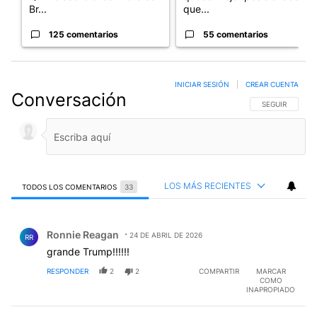
Br...
que...
125 comentarios
55 comentarios
INICIAR SESIÓN
|
CREAR CUENTA
Conversación
SIGA ESTA CO
SEGUIR
LOS MÁS RECIENTES
TODOS LOS COMENTARIOS
33
Todos los comentarios
Comentario de Ronnie Reagan.
Ronnie Reagan
24 DE ABRIL DE 2026
RR
grande Trump!!!!!!
RESPONDER
2
2
COMPARTIR
MARCAR
COMO
INAPROPIADO