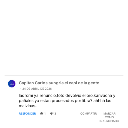
Comentario de Capitan Carlos sungria el capi de la gent
Capitan Carlos sungria el capi de la gente
CC
24 DE ABRIL DE 2026
ladrorni ya renuncio,toto devolvio el oro,karivacha y
pañales ya estan procesados por libra? ahhhh las
malvinas...
RESPONDER
1
3
COMPARTIR
MARCAR
COMO
INAPROPIADO