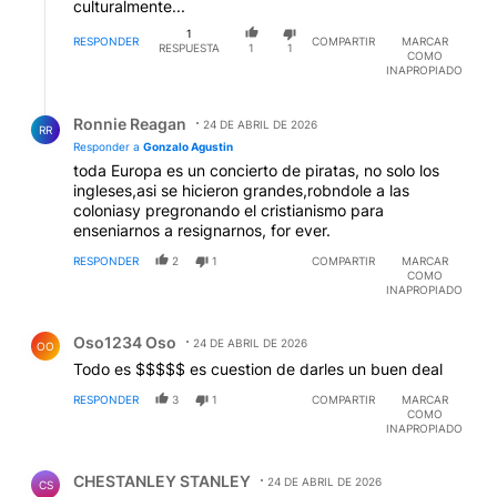
culturalmente...
1
RESPONDER
COMPARTIR
MARCAR
RESPUESTA
1
1
COMO
INAPROPIADO
Respuesta de Ronnie Reagan.
Ronnie Reagan
24 DE ABRIL DE 2026
RR
Responder a
Gonzalo Agustin
toda Europa es un concierto de piratas, no solo los
ingleses,asi se hicieron grandes,robndole a las
coloniasy pregronando el cristianismo para
enseniarnos a resignarnos, for ever.
RESPONDER
2
1
COMPARTIR
MARCAR
COMO
INAPROPIADO
Comentario de Oso1234 Oso.
Oso1234 Oso
24 DE ABRIL DE 2026
OO
Todo es $$$$$ es cuestion de darles un buen deal
RESPONDER
3
1
COMPARTIR
MARCAR
COMO
INAPROPIADO
Comentario de CHESTANLEY STANLEY.
CHESTANLEY STANLEY
24 DE ABRIL DE 2026
CS