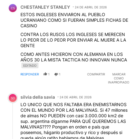
Comentario de CHESTANLEY STANLEY.
CHESTANLEY STANLEY
24 DE ABRIL DE 2026
CS
ESTOS INGLESES ENVIARON AL PUEBLO
UCRANIANO COMO SI FUERAN SIMPLES FICHAS DE
CASINO
CONTRA LOS RUSOS LOS INGLESES SE MERECEN
LO PEOR DE LO PEOR POR ENVIAR AL MUERE A LA
GENTE
COMO ANTES HICIERON CON ALEMANIA EN LOS
AÑOS 30 LA MISTA TACTICA NO INNOVAN NUNCA
EDITADO
RESPONDER
1
1
COMPARTIR
MARCAR
COMO
INAPROPIADO
Comentario de silvia della savia.
silvia della savia
24 DE ABRIL DE 2026
SD
LO UNICO QUE NOS FALTABA ERA ENEMISTARNOS
CON EL MUNDO POR LAS MALVINAS. Si 47 millones
de almas NO PUEDEN con casi 3.000.000 km2 de
sup. argentina díganme PARA QUÉ QUEREMOS LAS
MALVINAS???? Pongan en orden e país que
poseemos, háganlo productivo y rico y después si
queda algún ratito hablamos de Malvinas.