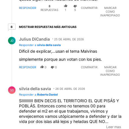
8
RESPONDER
COMPARTIR
MARCAR
RESPUESTAS
1
5
COMO
INAPROPIADO
6 respuestas más antiguas
MOSTRAR RESPUESTAS MÁS ANTIGUAS
6
Respuesta de Julius DiCandia.
Julius DiCandia
25 DE ABRIL DE 2026
JD
Responder a
silvia della savia
Dificil de explicar,...usan el tema Malvinas
simplemente porque aun votan con los pies.
RESPONDER
0
0
COMPARTIR
MARCAR
COMO
INAPROPIADO
Respuesta de silvia della savia.
silvia della savia
26 DE ABRIL DE 2026
SD
Responder a
Roberto Daniel
SIIIIIIIIII BIEN DECIS EL TERRITORIO EL QUE PISÁS Y
POBLÁS. Entonces como no tenemos 00 para
defender el m2 en el que trabajamos, vivimos y
envejecemos vamos utópicamente a defender y dar la
vida por dos islas allá lejos y heladas QUE NO
HABITAMOS NI HABITAREMOS, no porque no sean
Leer mas