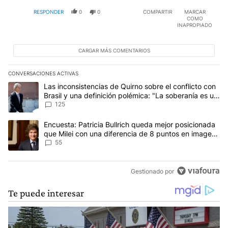
nuestras sino porque tenemos tierra tibia y próspera
RESPONDER
0
0
COMPARTIR
MARCAR
al lado nuestro.
COMO
INAPROPIADO
CARGAR MÁS COMENTARIOS
CONVERSACIONES ACTIVAS
Este listado muestra los artículos con más comentarios en los últim
Un artículo de tendencia con el título "Las inconsistencias de Qui
Las inconsistencias de Quirno sobre el conflicto con
Brasil y una definición polémica: "La soberanía es un
concepto antiguo"
125
Un artículo de tendencia con el título "Encuesta: Patricia Bullri
Encuesta: Patricia Bullrich queda mejor posicionada
que Milei con una diferencia de 8 puntos en imagen
negativa
55
Gestionado por