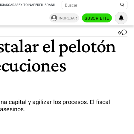
ICIAS
CARAS
EXITOÍNA
PERFIL BRASIL
INGRESAR
SUSCRIBITE
9
Do
talar el pelotón
Tr
07
|
jecuciones
Xi
apital y agilizar los procesos. El fiscal
 asesinos.