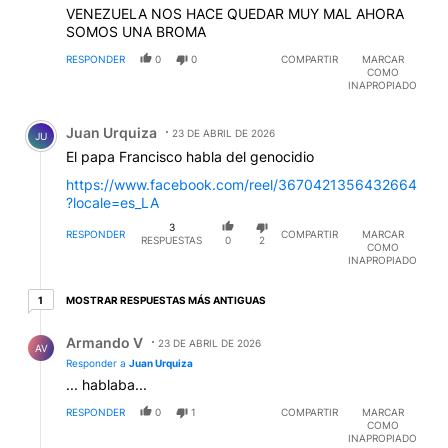
VENEZUELA NOS HACE QUEDAR MUY MAL AHORA
SOMOS UNA BROMA
RESPONDER
0
0
COMPARTIR
MARCAR
COMO
INAPROPIADO
Comentario de Juan Urquiza.
Juan Urquiza
23 DE ABRIL DE 2026
JU
El papa Francisco habla del genocidio
https://www.facebook.com/reel/3670421356432664
?locale=es_LA
3
RESPONDER
COMPARTIR
MARCAR
RESPUESTAS
0
2
COMO
INAPROPIADO
1 respuesta más antiguas
MOSTRAR RESPUESTAS MÁS ANTIGUAS
1
Respuesta de Armando V.
Armando V
23 DE ABRIL DE 2026
AV
Responder a
Juan Urquiza
... hablaba...
RESPONDER
0
1
COMPARTIR
MARCAR
COMO
INAPROPIADO