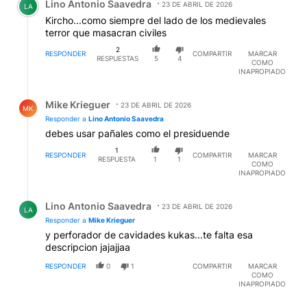
Lino Antonio Saavedra
23 DE ABRIL DE 2026
LA
Kircho...como siempre del lado de los medievales
terror que masacran civiles
2
RESPONDER
COMPARTIR
MARCAR
RESPUESTAS
5
4
COMO
INAPROPIADO
Respuesta de Mike Krieguer.
Mike Krieguer
23 DE ABRIL DE 2026
MK
Responder a
Lino Antonio Saavedra
debes usar pañales como el presiduende
1
RESPONDER
COMPARTIR
MARCAR
RESPUESTA
1
1
COMO
INAPROPIADO
Respuesta de Lino Antonio Saavedra.
Lino Antonio Saavedra
23 DE ABRIL DE 2026
LA
Responder a
Mike Krieguer
y perforador de cavidades kukas...te falta esa
descripcion jajajjaa
RESPONDER
0
1
COMPARTIR
MARCAR
COMO
INAPROPIADO