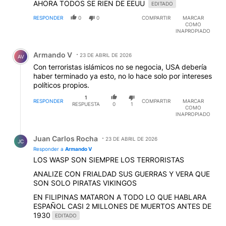
AHORA TODOS SE RIEN DE EEUU
EDITADO
RESPONDER
0
0
COMPARTIR
MARCAR
COMO
INAPROPIADO
Comentario de Armando V.
Armando V
23 DE ABRIL DE 2026
AV
Con terroristas islámicos no se negocia, USA debería
haber terminado ya esto, no lo hace solo por intereses
políticos propios.
1
RESPONDER
COMPARTIR
MARCAR
RESPUESTA
0
1
COMO
INAPROPIADO
Respuesta de Juan Carlos Rocha.
Juan Carlos Rocha
23 DE ABRIL DE 2026
JC
Responder a
Armando V
LOS WASP SON SIEMPRE LOS TERRORISTAS
ANALIZE CON FRIALDAD SUS GUERRAS Y VERA QUE
SON SOLO PIRATAS VIKINGOS
EN FILIPINAS MATARON A TODO LO QUE HABLARA
ESPAÑOL CASI 2 MILLONES DE MUERTOS ANTES DE
1930
EDITADO