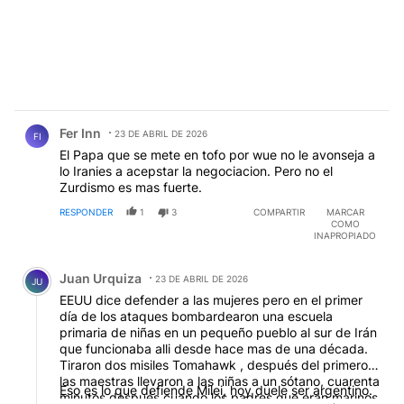
Comentario de Fer Inn.
Fer Inn
23 DE ABRIL DE 2026
FI
El Papa que se mete en tofo por wue no le avonseja a
lo Iranies a acepstar la negociacion. Pero no el
Zurdismo es mas fuerte.
RESPONDER
1
3
COMPARTIR
MARCAR
COMO
INAPROPIADO
Comentario de Juan Urquiza.
Juan Urquiza
23 DE ABRIL DE 2026
JU
EEUU dice defender a las mujeres pero en el primer
día de los ataques bombardearon una escuela
primaria de niñas en un pequeño pueblo al sur de Irán
que funcionaba alli desde hace mas de una década.
Tiraron dos misiles Tomahawk , después del primero
las maestras llevaron a las niñas a un sótano, cuarenta
Eso es lo que defiende Milei, hoy duele ser argentino.
minutos después cuando los padres que eran marinos