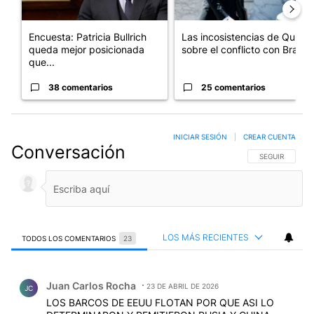
Encuesta: Patricia Bullrich
Las incosistencias de Quirno
queda mejor posicionada
sobre el conflicto con Bra...
que...
38 comentarios
25 comentarios
INICIAR SESIÓN
|
CREAR CUENTA
Conversación
SIGA ESTA CO
SEGUIR
LOS MÁS RECIENTES
TODOS LOS COMENTARIOS
23
Todos los comentarios
Comentario de Juan Carlos Rocha.
Juan Carlos Rocha
23 DE ABRIL DE 2026
JC
LOS BARCOS DE EEUU FLOTAN POR QUE ASI LO