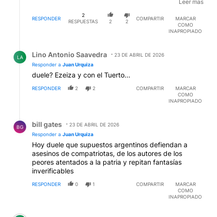
Leer mas
fueron a retirar a las niñas tiraron el segundo, con
mayor poder explosivo. Alli asesinaron a 168 niñas y
2
RESPONDER
COMPARTIR
MARCAR
22 madres y maestras. Usaron las niñas para asesinar
RESPUESTAS
2
2
COMO
a sus padres militares. El grado de degradación moral
INAPROPIADO
de EEUU e Israel no tiene límites.
Respuesta de Lino Antonio Saavedra.
Lino Antonio Saavedra
23 DE ABRIL DE 2026
LA
Responder a
Juan Urquiza
duele? Ezeiza y con el Tuerto...
RESPONDER
2
2
COMPARTIR
MARCAR
COMO
INAPROPIADO
Respuesta de bill gates.
bill gates
23 DE ABRIL DE 2026
BG
Responder a
Juan Urquiza
Hoy duele que supuestos argentinos defiendan a
asesinos de compatriotas, de los autores de los
peores atentados a la patria y repitan fantasías
inverificables
RESPONDER
0
1
COMPARTIR
MARCAR
COMO
INAPROPIADO
Comentario de Lino Antonio Saavedra.