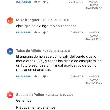
RESPONDER
0
0
COMPARTIR
MARCAR
COMO
INAPROPIADO
Comentario de Mike Krieguer.
Mike Krieguer
23 DE ABRIL DE 2026
MK
ojalá que se extinga rápido zanahoria
RESPONDER
0
0
COMPARTIR
MARCAR
COMO
INAPROPIADO
Comentario de Tales de Mileto.
Tales de Mileto
23 DE ABRIL DE 2026
TD
El anaranjado no sabe como salir del bardo que lo
metio el nazi Bibi, y todos los dias dice cualquiera, en
un futuro escribira un manual explicativo de como
recular en chancletas
RESPONDER
1
1
COMPARTIR
MARCAR
COMO
INAPROPIADO
Comentario de Sebastián Pulice.
Sebastián Pulice
23 DE ABRIL DE 2026
SP
Ganamos
Prácticamente ganamos